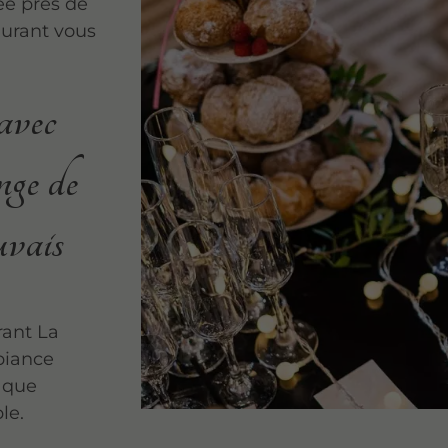
ée près de
aurant vous
avec
nge de
uvais
rant La
mbiance
t que
le.