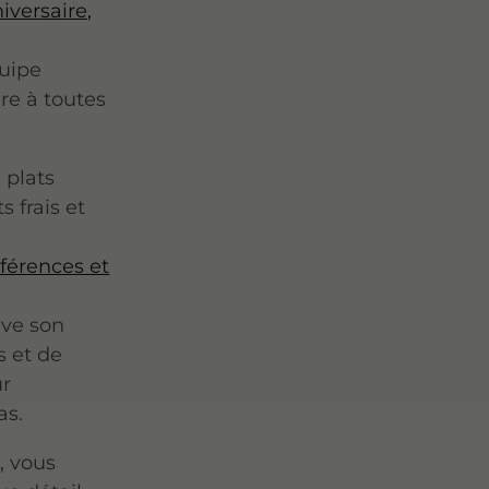
iversaire,
quipe
re à toutes
 plats
 frais et
férences et
uve son
s et de
ur
as.
, vous