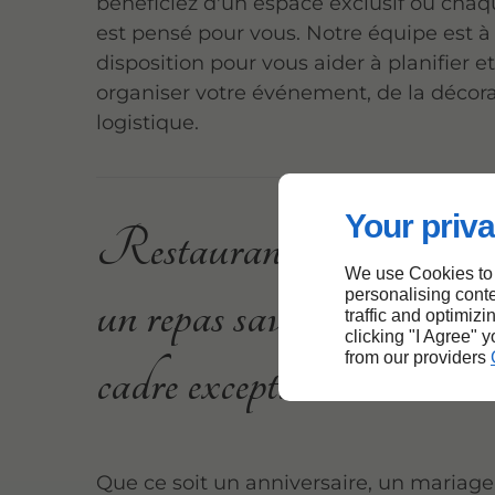
bénéficiez d'un espace exclusif où chaq
est pensé pour vous. Notre équipe est à
disposition pour vous aider à planifier et
organiser votre événement, de la décora
logistique.
Your priva
Restaurant près de Beau
We use Cookies to
personalising conte
un repas savoureux dans 
traffic and optimizi
clicking "I Agree" 
from our providers
cadre exceptionnel
Que ce soit un anniversaire, un mariage