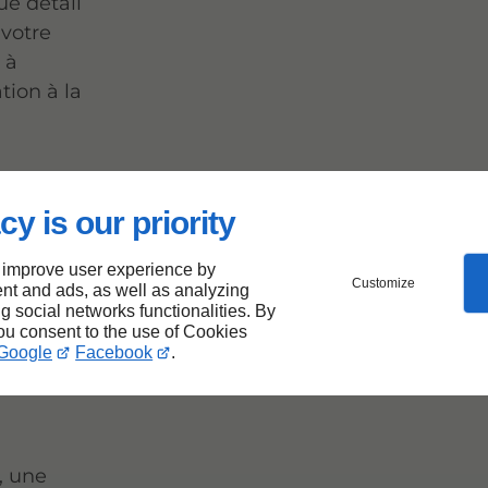
ue détail
 votre
 à
tion à la
cy is our priority
vais :
 improve user experience by
Customize
nt and ads, as well as analyzing
un
ng social networks functionalities. By
you consent to the use of Cookies
Google
Facebook
.
, une