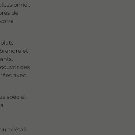
fessionnel,
près de
 votre
plats
rprendre et
ants.
couvrir des
arées avec
s spécial,
la
e
que détail