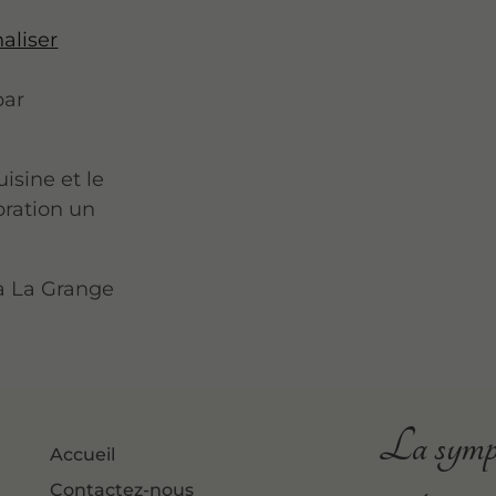
aliser
par
isine et le
bration un
 à La Grange
La symph
Accueil
Contactez-nous