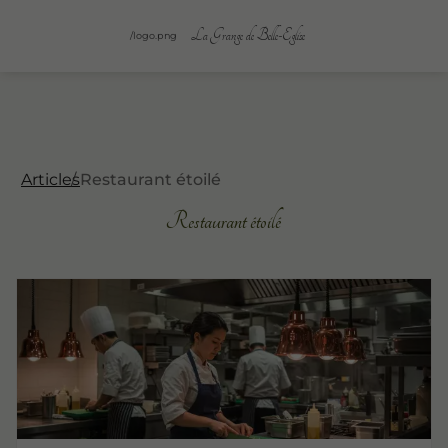
La Grange de Belle-Eglise
/logo.png
Articles
Restaurant étoilé
Restaurant étoilé