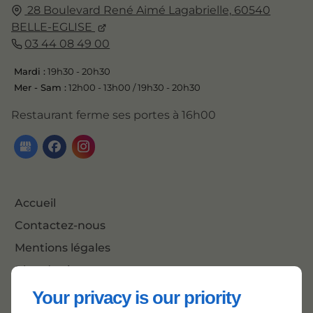
28 Boulevard René Aimé Lagabrielle,
60540
BELLE-EGLISE
03 44 08 49 00
Mardi :
19h30 - 20h30
Mer - Sam :
12h00 - 13h00 / 19h30 - 20h30
Restaurant ferme ses portes à 16h00
Accueil
Contactez-nous
Mentions légales
Plan du site
Your privacy is our priority