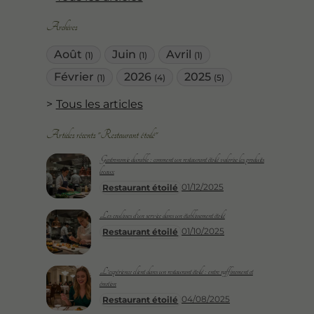
Archives
Août
Juin
Avril
(1)
(1)
(1)
Février
2026
2025
(1)
(4)
(5)
Tous les articles
Articles récents "Restaurant étoilé"
Gastronomie durable : comment un restaurant étoilé valorise les produits
locaux
01/12/2025
Restaurant étoilé
Les coulisses d'un service dans un établissement étoilé
01/10/2025
Restaurant étoilé
L'expérience client dans un restaurant étoilé : entre raffinement et
émotion
04/08/2025
Restaurant étoilé